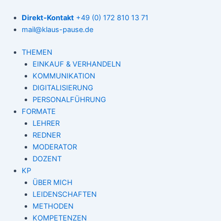
Zum
Inhalt
Direkt-Kontakt
+49 (0) 172 810 13 71
springen
mail@klaus-pause.de
THEMEN
EINKAUF & VERHANDELN
KOMMUNIKATION
DIGITALISIERUNG
PERSONALFÜHRUNG
FORMATE
LEHRER
REDNER
MODERATOR
DOZENT
KP
ÜBER MICH
LEIDENSCHAFTEN
METHODEN
KOMPETENZEN